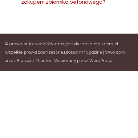
zakupem zbiornika betonowego?
© prawa autorskie2026
https://artykularnia.efg.zgora.pl
.
Wszelkie prawa zastrzeżone.
Blossom Magazine | Stworzony
przez
Blossom Themes
.
Wspierany przez
WordPress
.