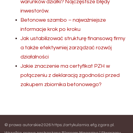
warunków działki? Najczęstsze błędy
inwestorów.
Betonowe szambo – najważniejsze
informacje krok po kroku
Jak ustabilizować strukturę finansową firmy
a także efektywniej zarządzać rozwój
działalności
Jakie znaczenie ma certyfikat PZH w
połączeniu z deklaracją zgodności przed
zakupem zbiornika betonowego?
© prawa autorskie2026
https://artykularnia.efg.zgora.pl
.
Wszelkie prawa zastrzeżone.
Blossom Magazine | Stworzony