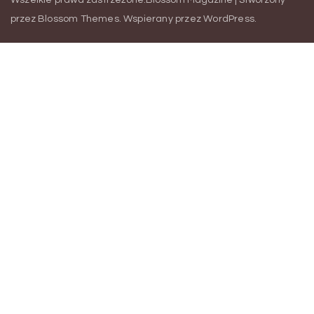
przez
Blossom Themes
.
Wspierany przez
WordPress
.