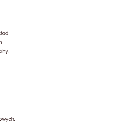
kład
m
lny.
owych.