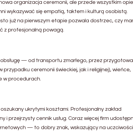
howa organizacja ceremonii, ale przede wszystkim opi
nni wykazywać się empatią, taktem i kulturą osobistą.
ęsto już na pierwszym etapie pozwala dostrzec, czy m
zeć z profesjonalną powagą.
ą obsługę — od transportu zmarłego, przez przygotowa
przypadku ceremonii świeckiej, jak i religijnej), wieńce,
e w procedurach.
 oszukany ukrytymi kosztami. Profesjonalny zakład
i przejrzysty cennik usług. Coraz więcej firm udostępn
ernetowych — to dobry znak, wskazujący na uczciwości 