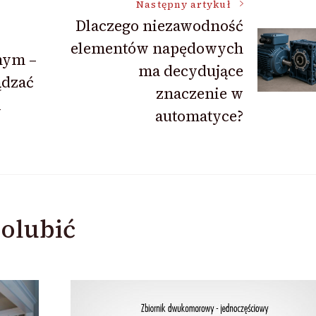
Następny artykuł
Dlaczego niezawodność
elementów napędowych
nym –
ma decydujące
ądzać
znaczenie w
i
automatyce?
olubić