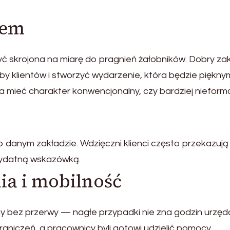
iem
skrojona na miarę do pragnień żałobników. Dobry za
y klientów i stworzyć wydarzenie, która będzie piękny
mieć charakter konwencjonalny, czy bardziej nieforma
 o danym zakładzie. Wdzięczni klienci często przekazują
zydatną wskazówką.
ia i mobilność
 bez przerwy — nagłe przypadki nie zna godzin urzęd
aniczeń, a pracownicy byli gotowi udzielić pomocy