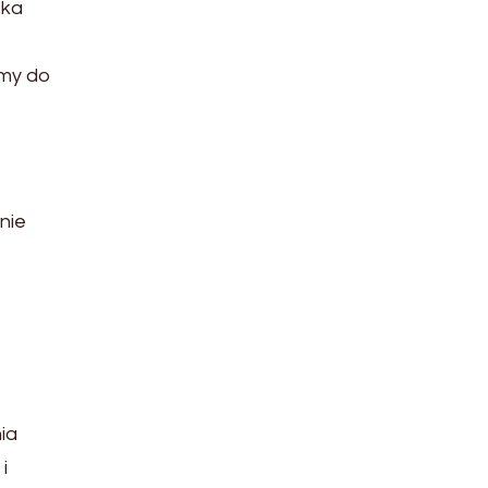
eka
amy do
nie
ia
i