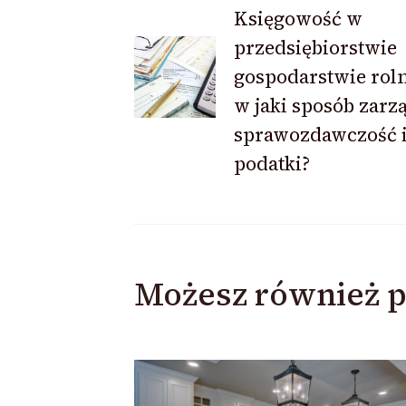
Nawigacja
Księgowość w
przedsiębiorstwie
wpisu
gospodarstwie rol
w jaki sposób zarz
sprawozdawczość 
podatki?
Możesz również p