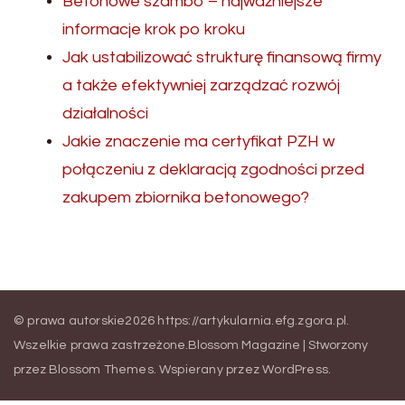
Betonowe szambo – najważniejsze
informacje krok po kroku
Jak ustabilizować strukturę finansową firmy
a także efektywniej zarządzać rozwój
działalności
Jakie znaczenie ma certyfikat PZH w
połączeniu z deklaracją zgodności przed
zakupem zbiornika betonowego?
© prawa autorskie2026
https://artykularnia.efg.zgora.pl
.
Wszelkie prawa zastrzeżone.
Blossom Magazine | Stworzony
przez
Blossom Themes
.
Wspierany przez
WordPress
.