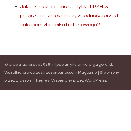
Jakie znaczenie ma certyfikat PZH w
połączeniu z deklaracją zgodności przed
zakupem zbiornika betonowego?
© prawa autorskie2026
https://artykularnia.efg.zgora.pl
.
Wszelkie prawa zastrzeżone.
Blossom Magazine | Stworzony
przez
Blossom Themes
.
Wspierany przez
WordPress
.