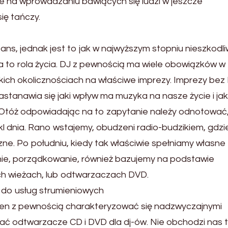
ze na wprowadzaniu bawiących się ludzi w jeszcze
ię tańczy.
ns, jednak jest to jak w najwyższym stopniu nieszkodl
 to rola życia. DJ z pewnością ma wiele obowiązków w
ich okolicznościach na właściwe imprezy. Imprezy bez
stanawia się jaki wpływ ma muzyka na nasze życie i jak
e. Otóż odpowiadając na to zapytanie należy odnotować,
 dnia. Rano wstajemy, obudzeni radio-budzikiem, gdzi
e. Po południu, kiedy tak właściwie spełniamy własne
ie, porządkowanie, również bazujemy na podstawie
ch wieżach, lub odtwarzaczach DVD.
do usług strumieniowych
nien z pewnością charakteryzować się nadzwyczajnymi
ać odtwarzacze CD i DVD dla dj-ów. Nie obchodzi nas t