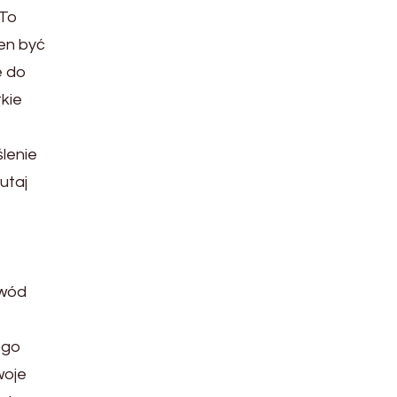
 To
en być
e do
kie
ślenie
utaj
o
awód
ogo
woje