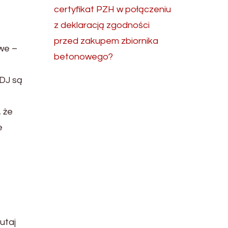
certyfikat PZH w połączeniu
z deklaracją zgodności
przed zakupem zbiornika
iwe –
betonowego?
 DJ są
 że
e
utaj