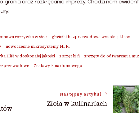
 do grania oraz rozkręcania imprezy. Chodzi nam ewident
ury.
omowa rozrywka w sieci
głośniki bezprzewodowe wysokiej klasy
y
nowoczesne mikrosystemy HI FI
a HiFi w doskonałej jakości
sprzęt hi fi
sprzęty do odtwarzania mu
bezprzewodowe
Zestawy kina domowego
Następny artykuł
Zioła w kulinariach
ntów