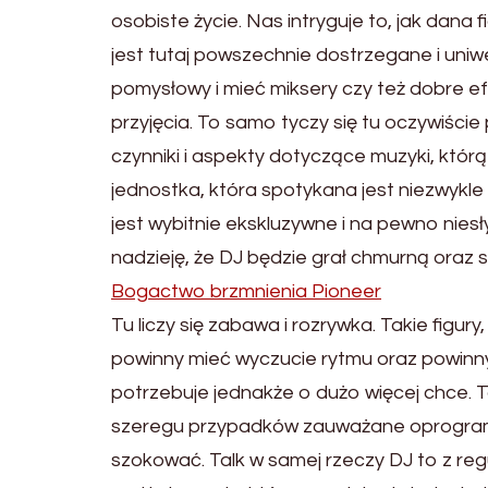
osobiste życie. Nas intryguje to, jak dana 
jest tutaj powszechnie dostrzegane i uni
pomysłowy i mieć miksery czy też dobre ef
przyjęcia. To samo tyczy się tu oczywiści
czynniki i aspekty dotyczące muzyki, którą
jednostka, która spotykana jest niezwykle
jest wybitnie ekskluzywne i na pewno nies
nadzieję, że DJ będzie grał chmurną oraz
Bogactwo brzmnienia Pioneer
Tu liczy się zabawa i rozrywka. Takie figu
powinny mieć wyczucie rytmu oraz powinny 
potrzebuje jednakże o dużo więcej chce. T
szeregu przypadków zauważane oprogramo
szokować. Talk w samej rzeczy DJ to z reg