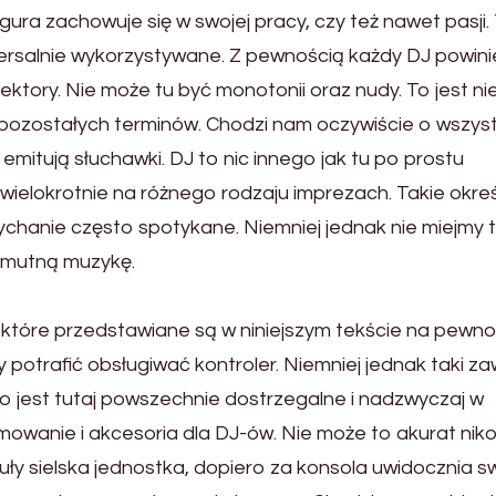
figura zachowuje się w swojej pracy, czy też nawet pasji.
wersalnie wykorzystywane. Z pewnością każdy DJ powini
ektory. Nie może tu być monotonii oraz nudy. To jest ni
e pozostałych terminów. Chodzi nam oczywiście o wszyst
 emitują słuchawki. DJ to nic innego jak tu po prostu
 wielokrotnie na różnego rodzaju imprezach. Takie okre
łychanie często spotykane. Niemniej jednak nie miejmy t
 smutną muzykę.
ry, które przedstawiane są w niniejszym tekście na pewn
potrafić obsługiwać kontroler. Niemniej jednak taki z
o jest tutaj powszechnie dostrzegalne i nadzwyczaj w
wanie i akcesoria dla DJ-ów. Nie może to akurat nik
uły sielska jednostka, dopiero za konsola uwidocznia s