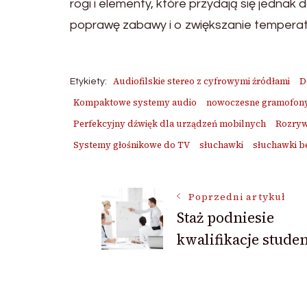
rogi i elementy, które przydają się jednak
poprawę zabawy i o zwiększanie temperat
Audiofilskie stereo z cyfrowymi źródłami
D
Etykiety:
Kompaktowe systemy audio
nowoczesne gramofon
Perfekcyjny dźwięk dla urządzeń mobilnych
Rozrywk
Systemy głośnikowe do TV
słuchawki
słuchawki 
Nawigacja
Poprzedni artykuł
Staż podniesie
kwalifikacje stude
wpisu