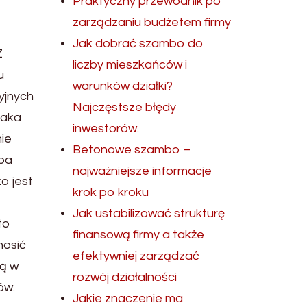
Praktyczny przewodnik po
zarządzaniu budżetem firmy
Jak dobrać szambo do
Z
liczby mieszkańców i
u
warunków działki?
yjnych
Najczęstsze błędy
 taka
inwestorów.
nie
Betonowe szambo –
eba
najważniejsze informacje
o jest
krok po kroku
Jak ustabilizować strukturę
to
finansową firmy a także
nosić
efektywniej zarządzać
są w
rozwój działalności
ów.
Jakie znaczenie ma