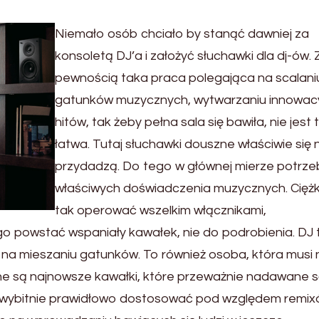
Niemało osób chciało by stanąć dawniej za
konsoletą DJ’a i założyć słuchawki dla dj-ów. 
pewnością taka praca polegająca na scalani
gatunków muzycznych, wytwarzaniu innowac
hitów, tak żeby pełna sala się bawiła, nie jest
łatwa. Tutaj słuchawki douszne właściwie się 
przydadzą. Do tego w głównej mierze potrz
właściwych doświadczenia muzycznych. Ciężk
tak operować wszelkim włącznikami,
go powstać wspaniały kawałek, nie do podrobienia. DJ 
 na mieszaniu gatunków. To również osoba, która musi 
iane są najnowsze kawałki, które przeważnie nadawane 
na wybitnie prawidłowo dostosować pod względem remix