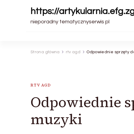
https://artykularnia.efg.z
nieporadny tematycznyserwis pl
Strona główna
rtv agd
Odpowiednie sprzęty d
RTV AGD
Odpowiednie s
muzyki