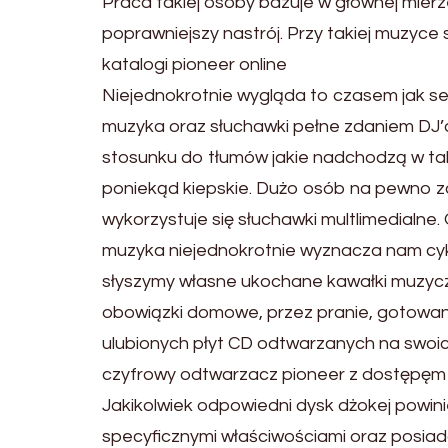
Praca takiej osoby bazuje w głównej mier
poprawniejszy nastrój. Przy takiej muzyce s
katalogi pioneer online
Niejednokrotnie wygląda to czasem jak sea
muzyka oraz słuchawki pełne zdaniem DJ’a
stosunku do tłumów jakie nadchodzą w tak
poniekąd kiepskie. Dużo osób na pewno za
wykorzystuje się słuchawki multlimedialn
muzyka niejednokrotnie wyznacza nam cykl
słyszymy własne ukochane kawałki muzyczn
obowiązki domowe, przez pranie, gotowan
ulubionych płyt CD odtwarzanych na swoi
czyfrowy odtwarzacz pioneer z dostępęm 
Jakikolwiek odpowiedni dysk dżokej powi
specyficznymi właściwościami oraz posiad