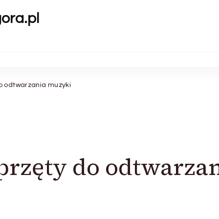
gora.pl
o odtwarzania muzyki
przęty do odtwarza