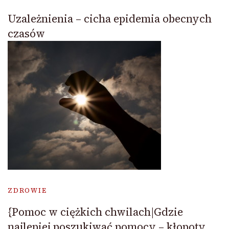
Uzależnienia – cicha epidemia obecnych
czasów
ZDROWIE
{Pomoc w ciężkich chwilach|Gdzie
najlepiej poszukiwać pomocy – kłopoty