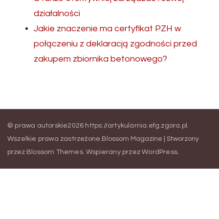
działalności
Jakie znaczenie ma certyfikat PZH w
połączeniu z deklaracją zgodności przed
zakupem zbiornika betonowego?
© prawa autorskie2026
https://artykularnia.efg.zgora.pl
.
Wszelkie prawa zastrzeżone.
Blossom Magazine | Stworzony
przez
Blossom Themes
.
Wspierany przez
WordPress
.