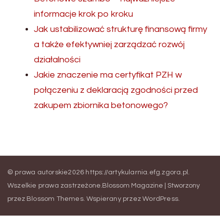
informacje krok po kroku
Jak ustabilizować strukturę finansową firmy
a także efektywniej zarządzać rozwój
działalności
Jakie znaczenie ma certyfikat PZH w
połączeniu z deklaracją zgodności przed
zakupem zbiornika betonowego?
© prawa autorskie2026
https://artykularnia.efg.zgora.pl
.
Wszelkie prawa zastrzeżone.
Blossom Magazine | Stworzony
przez
Blossom Themes
.
Wspierany przez
WordPress
.