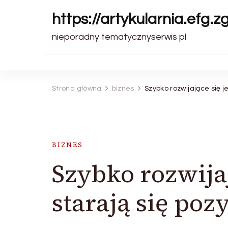
https://artykularnia.efg.z
nieporadny tematycznyserwis pl
Strona główna
biznes
Szybko rozwijające się j
BIZNES
Szybko rozwijaj
starają się po