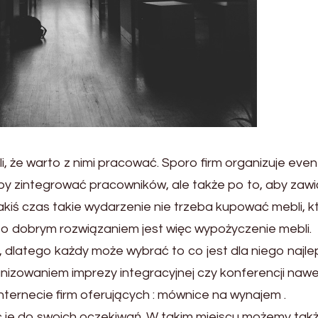
uli, że warto z nimi pracować. Sporo firm organizuje event
eby zintegrować pracowników, ale także po to, aby zaw
a jakiś czas takie wydarzenie nie trzeba kupować mebli, k
o dobrym rozwiązaniem jest więc wypożyczenie mebli.
, dlatego każdy może wybrać to co jest dla niego najle
anizowaniem imprezy integracyjnej czy konferencji nawe
ternecie firm oferujących : mównice na wynajem .
e do swoich oczekiwań. W takim miejscu możemy tak