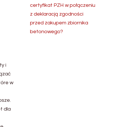
certyfikat PZH w połączeniu
z deklaracją zgodności
przed zakupem zbiornika
betonowego?
y i
iązać
tóre w
psze.
t dla
że