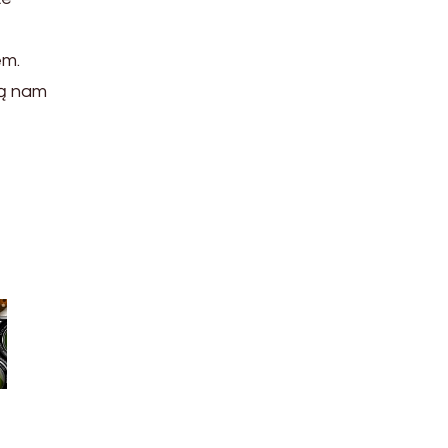
em.
są nam