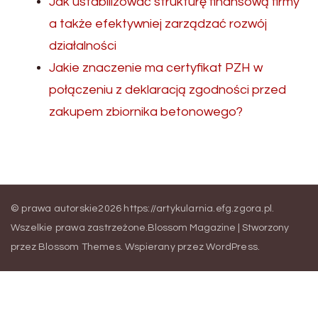
Jak ustabilizować strukturę finansową firmy
a także efektywniej zarządzać rozwój
działalności
Jakie znaczenie ma certyfikat PZH w
połączeniu z deklaracją zgodności przed
zakupem zbiornika betonowego?
© prawa autorskie2026
https://artykularnia.efg.zgora.pl
.
Wszelkie prawa zastrzeżone.
Blossom Magazine | Stworzony
przez
Blossom Themes
.
Wspierany przez
WordPress
.