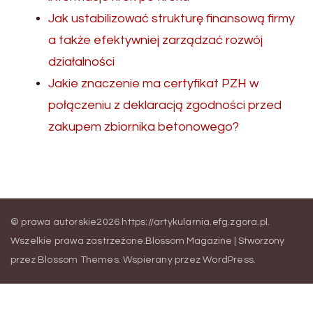
Jak ustabilizować strukturę finansową firmy
a także efektywniej zarządzać rozwój
działalności
Jakie znaczenie ma certyfikat PZH w
połączeniu z deklaracją zgodności przed
zakupem zbiornika betonowego?
© prawa autorskie2026
https://artykularnia.efg.zgora.pl
.
Wszelkie prawa zastrzeżone.
Blossom Magazine | Stworzony
przez
Blossom Themes
.
Wspierany przez
WordPress
.