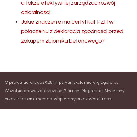
a także efektywniej zarządzać rozwój
działalności
Jakie znaczenie ma certyfikat PZH w
połączeniu z deklaracją zgodności przed
zakupem zbiornika betonowego?
© prawa autorskie2026
https://artykularnia.efg.zgora.pl
.
Wszelkie prawa zastrzeżone.
Blossom Magazine | Stworzony
przez
Blossom Themes
.
Wspierany przez
WordPress
.